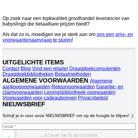
Op zoek naar een topkwaliteit groothandel leverancier van
babyslings die betaalbare prijzen biedt?
Als dat zo is, moedigen we je sterk aan om
ons een prijs- en
voorwaardenaanvraag te sturen
!
UITGELICHTE ITEMS
Contact
Blog
Vind een retailer
Draagdoekconsulenten
Draagdoekbibliotheken
Betaalmethoden
ALGEMENE VOORWAARDEN
Algemene
aankoopvoorwaarden
Retourvoorwaarden
Garantie- en
claimvoorwaarden
Leningsbibliotheek voorwaarden
Voorwaarden voor cadeaubonnen
Privacybeleid
NIEUWSBRIEF
Schrijf je in voor onze NIEUWSBRIEF om op de hoogte te blijven! :)
→
→ SCHUIF OM TE BEVESTIGEN