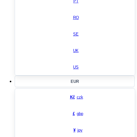
PT
RO
SE
UK
US
EUR
Kč
czk
£
gbp
¥
jpy