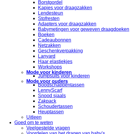
Borstgordel
Kapjes voor draagzakken
Lendesteun
Stofresten
Adapters voor draagzakken
Babymetingen voor geweven draagdoeken
Boeken
Cadeaubonnen
Netzakken
Geschenkverpakking
Lanyard
Haar elastiekjes
Workshops
Mode voor kinderen
Jumpsuits voor kinderen
Mode voor ouders
Boodschappentassen
LennyScarf
Snood sjaals
Zakpack
Schoudertassen
Heuptassen
Uitleen
Goed om te weten
Veelgestelde vragen
Voordelen van het dragen van baby's