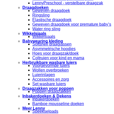
LennyPreschool - verstelbare draagzak
Draagdoeken
Geweven draagdoek
Ringsling
Elastische draagdoek
Geweven draagdoek voor premature baby’s
Water ring sling
Wikkelsjaals
Wikkelsjaals
Babywearing kleding
Softshell draagjassen
Asymmetrische hoodies
Hoes voor draagzak/doek
Coltruien voor kind en mama
Herbruikbare wasbare luiers
Voorgevormde luiers
Wollen overbroeken
Luierinlagen
Accessoires en zorg
Set wasbare luiers
Draagzakken voor poppen
Poppen draagzakken
Inbakerdoeken & Dekens
Inbakerdoeken
Bamboe mousseline doeken
Meer Lenny
Speekselpads