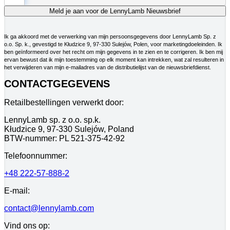
Ik ga akkoord met de verwerking van mijn persoonsgegevens door LennyLamb Sp. z
o.o. Sp. k., gevestigd te Kłudzice 9, 97-330 Sulejów, Polen, voor marketingdoeleinden. Ik
ben geïnformeerd over het recht om mijn gegevens in te zien en te corrigeren. Ik ben mij
ervan bewust dat ik mijn toestemming op elk moment kan intrekken, wat zal resulteren in
het verwijderen van mijn e-mailadres van de distributielijst van de nieuwsbriefdienst.
CONTACTGEGEVENS
Retailbestellingen verwerkt door:
LennyLamb sp. z o.o. sp.k.
Kłudzice 9, 97-330 Sulejów, Poland
BTW-nummer: PL 521-375-42-92
Telefoonnummer:
+48 222-57-888-2
E-mail:
contact@lennylamb.com
Vind ons op: