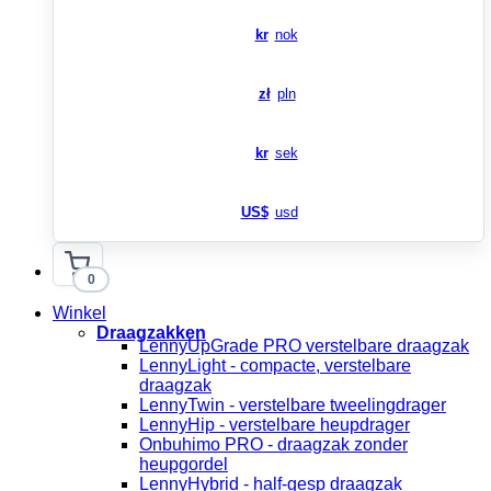
kr
nok
zł
pln
kr
sek
US$
usd
0
Winkel
Draagzakken
LennyUpGrade PRO verstelbare draagzak
LennyLight - compacte, verstelbare
draagzak
LennyTwin - verstelbare tweelingdrager
LennyHip - verstelbare heupdrager
Onbuhimo PRO - draagzak zonder
heupgordel
LennyHybrid - half-gesp draagzak