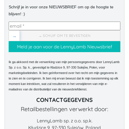
Schrijf je in voor onze NIEUWSBRIEF om op de hoogte te
blijven! :)
→
→ SCHUIF OM TE BEVESTIGEN
Ik ga akkoord met de verwerking van mijn persoonsgegevens door LennyLamb
Sp. z o.o. Sp. k., gevestigd te Kłudzice 9, 97-330 Sulejów, Polen, voor
marketingdoeleinden. Ik ben geïnformeerd over het recht om mijn gegevens in
te zien en te corrigeren. Ik ben mij ervan bewust dat ik mijn toestemming op elk
moment kan intrekken, wat zal resulteren in het verwijderen van mijn e-
mailadres van de distributielijst van de nieuwsbriefdienst.
CONTACTGEGEVENS
Retailbestellingen verwerkt door:
LennyLamb sp. z o.o. sp.k.
Kłudzice 9, 97-330 Sulejów, Poland