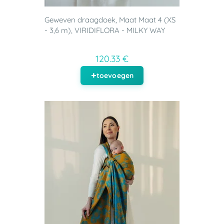
Geweven draagdoek, Maat Maat 4 (XS
- 3,6 m), VIRIDIFLORA - MILKY WAY
120.33 €
toevoegen