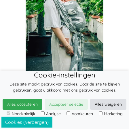
Cookie-instellingen
Geweven draagdoek, Maat Maat 4 (XS
Deze site maakt gebruik van cookies. Door de site te blijven
- 3,6 m), BIRDY - WHITE NOISE
gebruiken, gaat u akkoord met ons gebruik van cookies.
136.37 €
Alles accepteren
Accepteer selectie
Alles weigeren
toevoegen
Noodzakelijk
Analyse
Voorkeuren
Marketing
Cookies (verbergen)