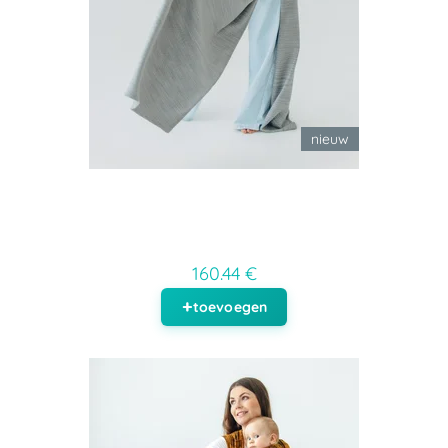
nieuw
160.44 €
toevoegen