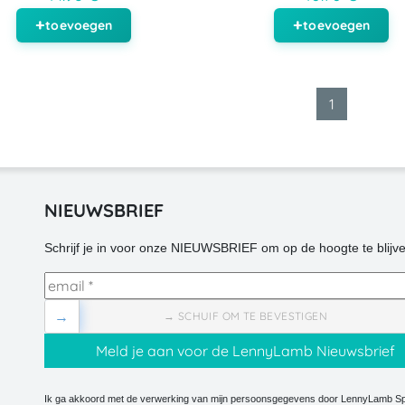
toevoegen
toevoegen
1
NIEUWSBRIEF
Schrijf je in voor onze NIEUWSBRIEF om op de hoogte te blijve
→
→ SCHUIF OM TE BEVESTIGEN
Ik ga akkoord met de verwerking van mijn persoonsgegevens door LennyLamb Sp.