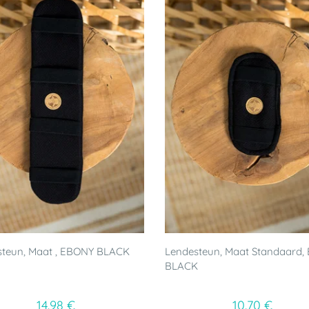
steun, Maat , EBONY BLACK
Lendesteun, Maat Standaard,
BLACK
14.98 €
10.70 €