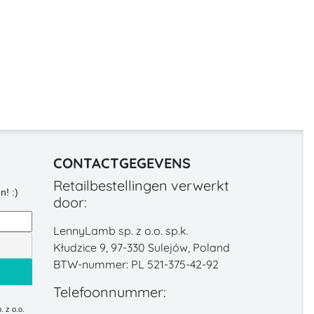
CONTACTGEGEVENS
Retailbestellingen verwerkt
n! :)
door:
LennyLamb sp. z o.o. sp.k.
Kłudzice 9, 97-330 Sulejów, Poland
BTW-nummer: PL 521-375-42-92
Telefoonnummer:
 z o.o.