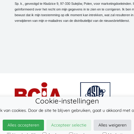
Sp. k., gevestigd te Kłudzice 9, 97-330 Sulejów, Polen, voor marketingdoeleinden. 
geïnformeerd over het recht om mijn gegevens in te zien en te corrigeren. Ik ben m
bewust dat ik mijn toestemming op elk moment kan intrekken, wat zal resulteren in
verwijderen van mijn e-mailadres van de distributielijst van de nieuwsbriefdienst.
Cookie-instellingen
k van cookies. Door de site te blijven gebruiken, gaat u akkoord met o
© 2026
LennyLamb sp. z o.o. sp.k.
Alles accepteren
Accepteer selectie
Alles weigeren
·
onbuhimo
fabrikant ·