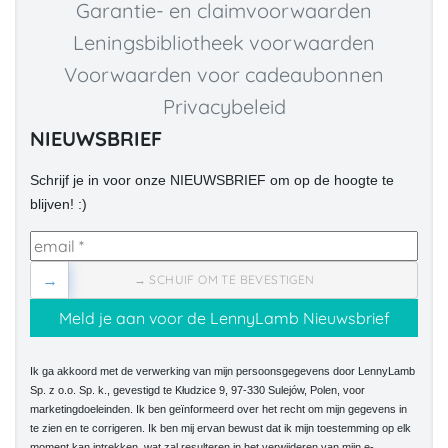
Garantie- en claimvoorwaarden
Leningsbibliotheek voorwaarden
Voorwaarden voor cadeaubonnen
Privacybeleid
NIEUWSBRIEF
Schrijf je in voor onze NIEUWSBRIEF om op de hoogte te
blijven! :)
→
→ SCHUIF OM TE BEVESTIGEN
Ik ga akkoord met de verwerking van mijn persoonsgegevens door LennyLamb
Sp. z o.o. Sp. k., gevestigd te Kłudzice 9, 97-330 Sulejów, Polen, voor
marketingdoeleinden. Ik ben geïnformeerd over het recht om mijn gegevens in
te zien en te corrigeren. Ik ben mij ervan bewust dat ik mijn toestemming op elk
moment kan intrekken, wat zal resulteren in het verwijderen van mijn e-