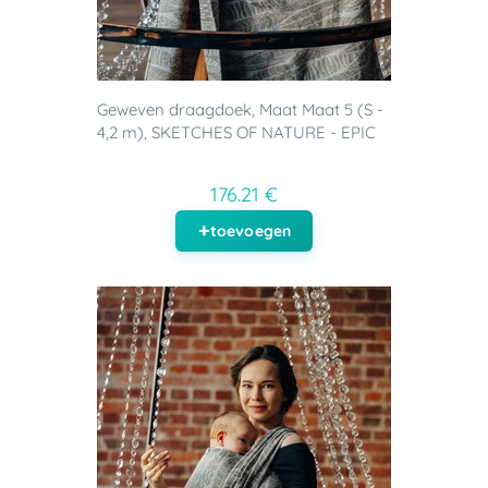
Geweven draagdoek, Maat Maat 5 (S -
4,2 m), SKETCHES OF NATURE - EPIC
176.21 €
toevoegen