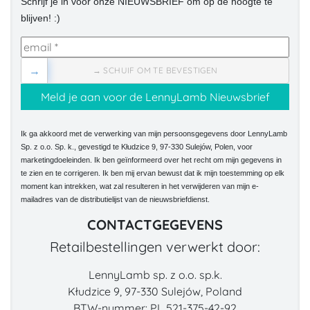
Schrijf je in voor onze NIEUWSBRIEF om op de hoogte te
blijven! :)
→
→ SCHUIF OM TE BEVESTIGEN
Ik ga akkoord met de verwerking van mijn persoonsgegevens door LennyLamb
Sp. z o.o. Sp. k., gevestigd te Kłudzice 9, 97-330 Sulejów, Polen, voor
marketingdoeleinden. Ik ben geïnformeerd over het recht om mijn gegevens in
te zien en te corrigeren. Ik ben mij ervan bewust dat ik mijn toestemming op elk
moment kan intrekken, wat zal resulteren in het verwijderen van mijn e-
mailadres van de distributielijst van de nieuwsbriefdienst.
CONTACTGEGEVENS
Retailbestellingen verwerkt door:
LennyLamb sp. z o.o. sp.k.
Kłudzice 9, 97-330 Sulejów, Poland
BTW-nummer: PL 521-375-42-92