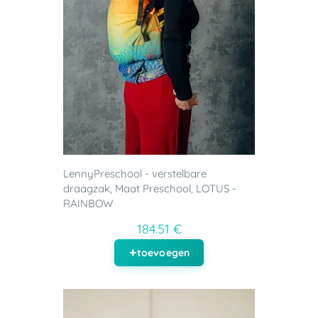
LennyPreschool - verstelbare
draagzak, Maat Preschool, LOTUS -
RAINBOW
184.51 €
toevoegen