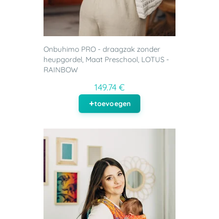
Onbuhimo PRO - draagzak zonder
heupgordel, Maat Preschool, LOTUS -
RAINBOW
149.74 €
toevoegen