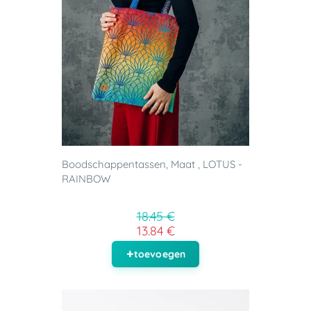
Boodschappentassen, Maat , LOTUS -
RAINBOW
18.45 €
13.84 €
toevoegen