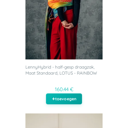
LennyHybrid - half-gesp draagzak,
Maat Standaard, LOTUS - RAINBOW
160.44 €
toevoegen