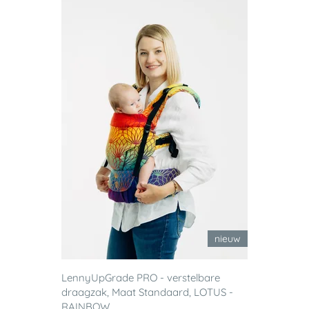
nieuw
LennyUpGrade PRO - verstelbare
draagzak, Maat Standaard, LOTUS -
RAINBOW