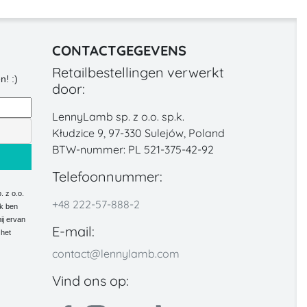
CONTACTGEGEVENS
Retailbestellingen verwerkt
n! :)
door:
LennyLamb sp. z o.o. sp.k.
Kłudzice 9, 97-330 Sulejów, Poland
BTW-nummer: PL 521-375-42-92
Telefoonnummer:
 z o.o.
+48 222-57-888-2
Ik ben
ij ervan
E-mail:
 het
contact@lennylamb.com
Vind ons op: