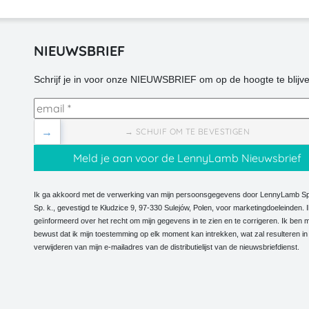
NIEUWSBRIEF
Schrijf je in voor onze NIEUWSBRIEF om op de hoogte te blijve
→
→ SCHUIF OM TE BEVESTIGEN
Ik ga akkoord met de verwerking van mijn persoonsgegevens door LennyLamb Sp.
Sp. k., gevestigd te Kłudzice 9, 97-330 Sulejów, Polen, voor marketingdoeleinden. 
geïnformeerd over het recht om mijn gegevens in te zien en te corrigeren. Ik ben m
bewust dat ik mijn toestemming op elk moment kan intrekken, wat zal resulteren in
verwijderen van mijn e-mailadres van de distributielijst van de nieuwsbriefdienst.